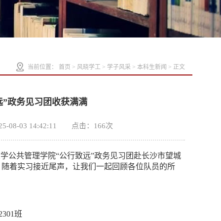
当前位置：
首页
>
风晓学工
>
学子风采
>
本科生新闻
> 正文
致远”政务见习团收获满满
-03 14:42:11 点击：
166
次
学公共管理学院“公行致远”政务见习团赴长沙市望城
。随着实习接近尾声，让我们一起回顾各位队员的所
301班