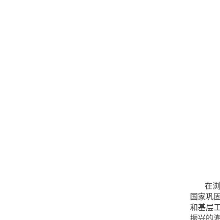
在
国家巩
和基层
振兴的