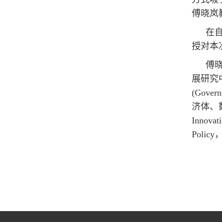
傅晓岚
在
授对本
傅
展研究中
(Gov
济体、数
Innov
Polic