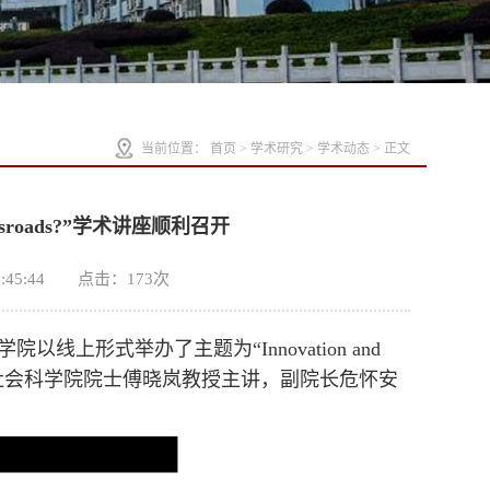
当前位置：
首页
>
学术研究
>
学术动态
> 正文
a Crossroads?”学术讲座顺利召开
:45:44 点击：
173
次
院以线上形式举办了主题为“Innovation and
此次讲座由英国社会科学院院士傅晓岚教授主讲，副院长危怀安