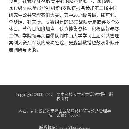
12月，在我校MPA教育中心的精心组织下，2016级、
2017级MPA学员分别组织4支队伍报名参加第二届中国
研究生公共管理案例大赛，其中2017级曾铖、熊可佩、
李梦婷、祁文博、姜鑫组建的LMT战队更是放弃多个双
休日、节假日加班加点，认真搜集资料，积极做好参赛
工作。学院领导亲自带队到中山大学学习上届公共管理
案例大赛冠军队的成功经验，吴淼副教授也数次带队开
展调研与访谈。
Copyright©2008-2017 华中科技大学公共管理学院 版
权所有
地址：湖北省武汉市洪山区珞喻路1037号公共管理学
院 邮编：430074
联系邮箱：hujie@hust.edu.cn