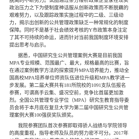
脱离的不断努力。试图通过条分缕析政策企业家在现实
政治压力之下为使制度神话服从创新政策而不断脱藕的
艰难努力，以及跟踪政策实施过程中的二级、三级动
力，揭示出创新的公共管理政策缺乏一种常规化的制度
保障。同时不是基于社会绩效考核的Y市政策本身注定
了其不可持续的命运，进而针对当前我国制度环境安排
提出思考与启示。
据悉，中国研究生公共管理案例大赛是目前我国
MPA专业规模、范围最广、最大，规格最高的比赛，旨
在通过案例教学方法的探索提升MPA培养能力，推动全
国高校MPA培养单位师资队伍进位升级和MPA教学进一
步发展。第二届大赛共有181所院校的1091支队伍报名
参赛，可谓高手云集、盛况空前，竞争比首届更加激
烈。全国公共管理专业学位（MPA）研究生教育指导委
员会将于本月底在复旦大学为第二届中国研究生公共管
理案例大赛100强获奖队颁奖。
我院参赛团队首次参赛即取得骄人战绩与学院领导
的高度重视，指导老师及队员的努力密不可分。2017年