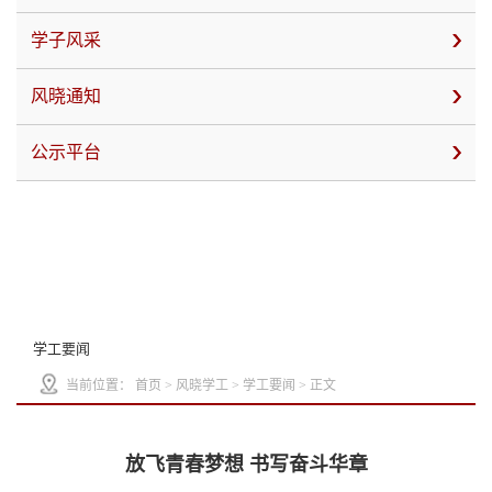
学子风采
风晓通知
公示平台
学工要闻
当前位置：
首页
>
风晓学工
>
学工要闻
> 正文
放飞青春梦想 书写奋斗华章