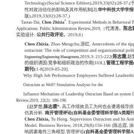
Technology(Social Science Edition),2019,33(02):28-37.(
[J].
性对政治信任的影响及其作用机制
华中科技大学学报
版
),2019,33(02):28-37.)
*
Taotao Dai,
Chen Zhixia
. Experimental Methods in Behavioral P
代涛涛，
陈志
Applications. Public Administration Review,2019,（
实验设计
.
公共行政评论
，
2019,6）
Chen Zhixia
, Zhao Mengchu,
涂红
. Antecedents of the tip
ostracism: The role of competition and organizational poli
,2019,3: 215-222(
陈志霞
,
赵
Engineering/Engineering Management
的组织诱因
:
竞争和组织政治的作用
[J/OL].
管理工程学报
期刊
)
:1-8[2019-05-20].
Why High Job Performance Employees Suffered Leadersh
Ostracism as Well? Simulation Analysis for the
Influence Mechanism of Leadership Ostracism Based on system
Review,2019, 22(2): 186-196
（
赵梦楚
,
陈志霞*
.
高工作绩效员工为何也会遭遇领导排
仿真分析
.
南开管理评论
(
自科基金委管理科学部
A
类期
Chen Zhixia,
Tu Hong. Supervision Ostracism and Its Ant
Model. Business Review, 2018,29(8):156-166 (
陈志霞
,
涂
响因素毒性三角模型
.管理评论
(
自科基金委管理科学部
A