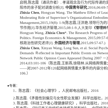
启明
,
陈志霞（通讯作者）
.
孝道观念及行为代际传递的
阳市的亲子配对调查分析
[J].
中国青年研究
,2016,06:69-
Zhixia Chen
, Hongyan Wang. The Matthew Effect of Lead
Moderating Role of Supervisor’s Organizational Embodim
Management,2015,19(8): 1-9(
陈志霞
,
汪洪艳
.
领导行为的
节作用
[J].
华东经济管理
,2015,08:1-9.人大复印
《管理科
Hongyan Wang,
Zhixia Chen
*. The Research Progress of
Politics. Foreign Economics & Management, 2015,09:57-
核政治性研究述评
[J].
外国经济与管理
,2015,09:57-67.)
Zhixia Chen
, Xinyan Wang, Long Sun, et al. Social Psych
Demands
Ｒ
eflected in Important Public Events on Netwo
Network Public Opinion Cases Appeared During 2007
－
2
2014,03:101-106
（陈志霞
,
王新燕
,
徐晓林
.
从网络舆情重
——
对
2007-2012
年
120
起网络舆情重大事件的内容分析
106.
）
●专著：
1．陈志霞：《社会心理学》，人民邮电出版社，2016
2.陈志霞.《矛盾性别偏见与女性职业发展》.科学出版社，20
3. 陈志霞.《科技工作者心理健康研究》，科学出版社，201