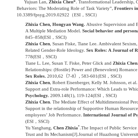
Yujuan Lan,
Zhixia Chen*
. Transformational Leadership, 
Behaviors: The Moderating Role of Task Variety”,
Frontiers i
10.3389/fpsyg.2019.02922（ESI，SSCI）
Zhixia Chen
, Hongyan Wang.
Abusive Supervision and 
A Multiple
Mediation Model.
Social behavior and persona
845–858(ESI，SSCI)
Zhixia Chen
, Susan Fiske, Tiane Lee. Ambivalent Sexism
Related Gender-Role Ideology.
Sex Roles: A Journal of 
778(ESI，SSCI)
Tiane L. Lee, Susan T. Fiske, Peter Glick and
Zhixia Chen
Relationships: (Hostile) Power and (Benevolent) Romance 
Sex Roles.
2010,62
（
7-8
）
, 583-601(ESI，SSCI)
Zhixia Chen
, Robert Eisenberger, Kelly M. Johnson, et al
Support and Extra-role Performance: Which Leads to Whi
Psychology.
2009.148(1), 119-124(ESI，SSCI)
Zhixia Chen
. The Mediate Effect of Multidimensional Per
Support in the relationship of Supportive Human Resource
employees’ Job Performance.
International Journal of P
(ESI，SSCI)
*
Yu Yanghang,
Chen Zhixia
.The Impact of Public Service 
Trust and Its Mechanism[J].Journal of Huazhong Universit