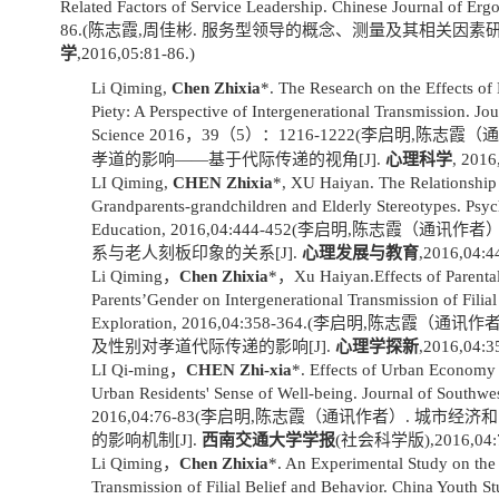
Related Factors of Service Leadership. Chinese Journal of Er
86.(
陈志霞
,
周佳彬
.
服务型领导的概念、测量及其相关因素
学
,2016,05:81-86.)
Li Qiming,
Chen Zhixia
*. The Research on the Effects of 
Piety: A Perspective of Intergenerational Transmission. Jo
Science 2016
，
39
（
5
）：
1216-1222(
李启明
,
陈志霞（通
孝道的影响——基于代际传递的视角
[J].
心理科学
, 2016
LI Qiming,
CHEN Zhixia
*, XU Haiyan. The Relationship 
Grandparents-grandchildren and Elderly Stereotypes. Psy
Education, 2016,04:444-452(
李启明
,
陈志霞（通讯作者
系与老人刻板印象的关系
[J].
心理发展与教育
,2016,04:4
Li Qiming
，
Chen Zhixia
*
，
Xu Haiyan.Effects of Parenta
Parents
’
Gender on Intergenerational Transmission of Filial
Exploration, 2016,04:358-364.(
李启明
,
陈志霞（通讯作
及性别对孝道代际传递的影响
[J].
心理学探新
,2016,04:3
LI Qi-ming
，
CHEN Zhi-xia
*. Effects of Urban Economy
Urban Residents' Sense of Well-being. Journal of Southwes
2016,04:76-83(
李启明
,
陈志霞（通讯作者）
.
城市经济和
的影响机制
[J].
西南交通大学学报
(
社会科学版
),2016,04:
Li Qiming
，
Chen Zhixia
*. An Experimental Study on the 
Transmission of Filial Belief and Behavior. China Youth S