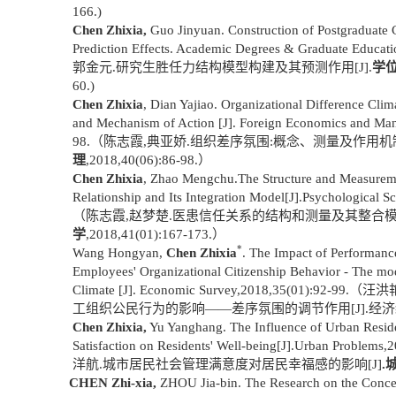
166.)
Chen Zhixia,
Guo Jinyuan. Construction of Postgraduate
Prediction Effects. Academic Degrees & Graduate Educati
郭金元
.
研究生胜任力结构模型构建及其预测作用
[J].
学
60.)
Chen Zhixia
, Dian Yajiao. Organizational Difference Cli
and Mechanism of Action [J]. Foreign Economics and Man
98.
（陈志霞
,
典亚娇
.
组织差序氛围
:
概念、测量及作用机
理
,2018,40(06):86-98.
）
Chen Zhixia
, Zhao Mengchu.The Structure and Measuremen
Relationship and Its Integration Model[J].Psychological 
（陈志霞
,
赵梦楚
.
医患信任关系的结构和测量及其整合
学
,2018,41(01):167-173.
）
*
Wang Hongyan,
Chen Zhixia
. The Impact of Performance
Employees' Organizational Citizenship Behavior - The mo
Climate [J]. Economic Survey,2018,35(01):92-99.
（汪洪
工组织公民行为的影响——差序氛围的调节作用
[J].
经济
Chen Zhixia,
Yu Yanghang. The Influence of Urban Resid
Satisfaction on Residents' Well-being[J].Urban Problems,
洋航
.
城市居民社会管理满意度对居民幸福感的影响
[J]
.
CHEN Zhi-xia,
ZHOU Jia-bin. The Research on the Conce