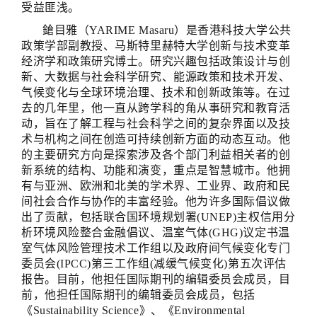
受益匪浅。
鎗目雅（YARIME Masaru）是香港科技大学公共
政策学部副教授、马斯特里赫特大学创新与技术变革
经济学和政策研究博士。研究兴趣包括政策设计与创
新、大数据与社会科学研究、能源政策和技术开发、
气候变化与全球环境治理、技术和创新政策等。在过
去的几年里，他一直从跨学科的角从事研究和教育活
动，旨在了解工程与社会科学之间的复杂界面以及技
术与机构之间在创造可持续创新方面的动态互动。他
的主要研究方向是探索涉及各个部门利益相关者的创
新系统的结构、功能和演变，重点是智慧城市。他拥
有与亚洲、欧洲和北美的学术界、工业界、政府和民
间社会合作与协作的丰富经验。他为许多国际倡议做
出了贡献，包括联合国环境规划署(UNEP)主权信用分
析环境风险整合金融倡议、温室气体(GHG)议定书温
室气体风险管理技术工作组以及政府间气候变化专门
委员会(IPCC)第三工作组(减缓气候变化)第五次评估
报告。目前，他担任国际期刊的编辑委员会成员，目
前，他担任国际期刊的编辑委员会成员，包括
《Sustainability Science》、《Environmental