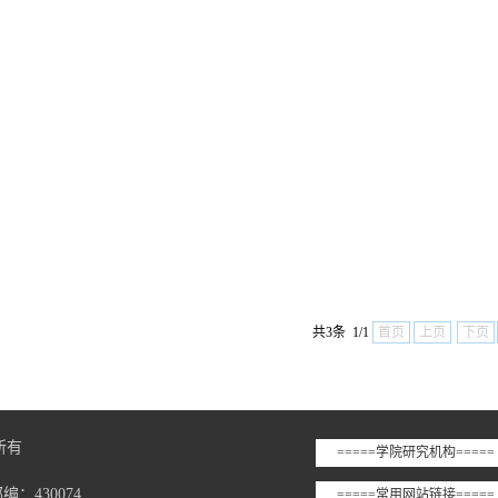
共3条 1/1
首页
上页
下页
版权所有
=====学院研究机构=====
：430074
=====常用网站链接=====