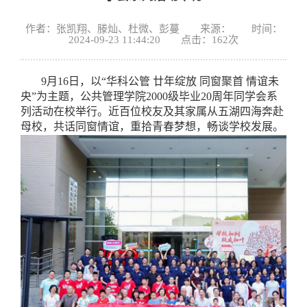
作者：张凯翔、滕灿、杜微、彭蔓 来源： 时间：
2024-09-23 11:44:20 点击：
162
次
9月16日，以“华科公管 廿年绽放 同窗聚首 情谊未
央”为主题，公共管理学院2000级毕业20周年同学会系
列活动在校举行。近百位校友及其家属从五湖四海奔赴
母校，共话同窗情谊，重拾青春梦想，畅谈学校发展。