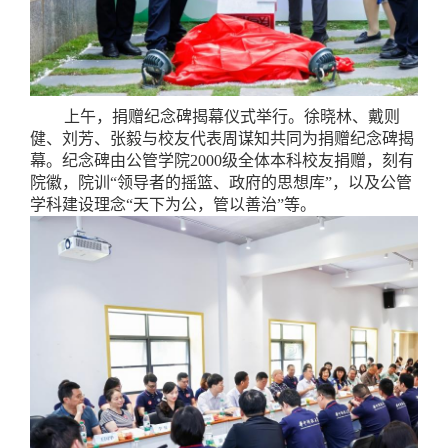
上午，捐赠纪念碑揭幕仪式举行。徐晓林、戴则
健、刘芳、张毅与校友代表周谋知共同为捐赠纪念碑揭
幕。纪念碑由公管学院2000级全体本科校友捐赠，刻有
院徽，院训“领导者的摇篮、政府的思想库”，以及公管
学科建设理念“天下为公，管以善治”等。