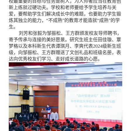
校最重要的目标与任务是树人，为人师者应当在教育创
新上练就过硬功夫。学校和老师要给予学生培养与关
爱，要帮助学生们解决成长中的难题，也要助力学生锻
炼其独立的能力，“不成熟”的教育才能造就“成熟”的学
生。
刘芳和张毅为邹振松、王方群颁发校友导师聘书，
寄予传承与连接的美好愿景。研究生班主任田佳璇、覃
梦格以及本科新生代表谭琪月、李爽代表2024级新生班
级，向邹振松、王方群赠送了文创礼品和班级名册，表
达向优秀校友们学习、走好成长道路的心愿。