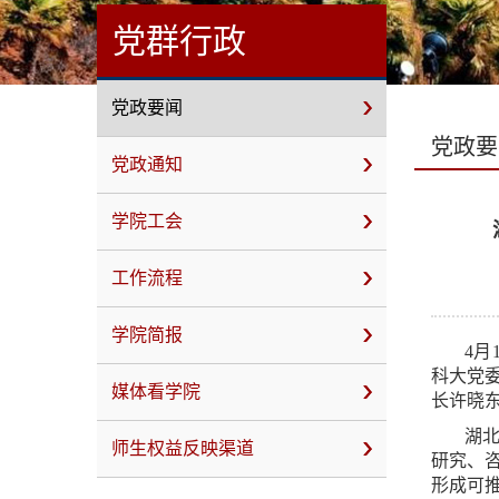
党群行政
党政要闻
党政要
党政通知
学院工会
工作流程
学院简报
4
科大党
媒体看学院
长许晓
湖
师生权益反映渠道
研究、
形成可