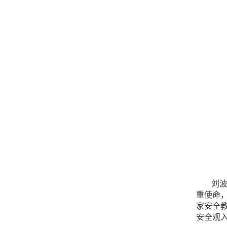
刘
重使命
家安全
安全观