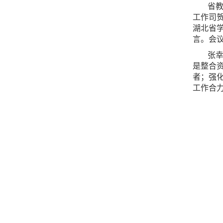
省
工作司
湖北省
言。会议
张
是整合
者；强
工作合