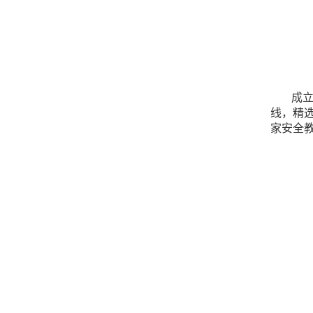
成
线，精
家安全