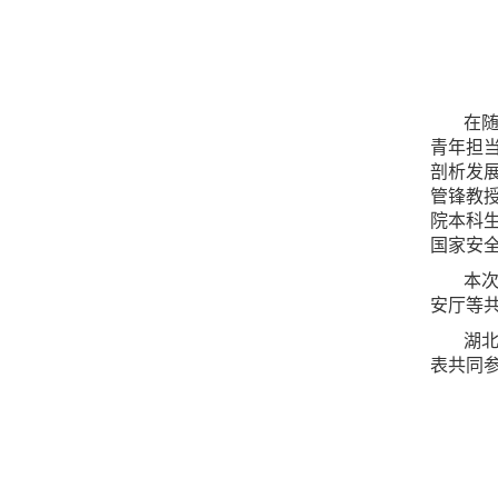
在
青年担
剖析发
管锋教
院本科
国家安
本
安厅等
湖
表共同