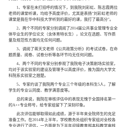
1、专家在未打招呼的情况下，到我院刘彩虹、陈志霞两位
老师的课堂听课，均给予高度评价，尤其是表扬“刘彩虹老师的
课堂是我在华中科技大学听到的最好的课，我打了最高分”。
2、两个不同的专家分别调阅了2014届公共事业管理专业全
体毕业生的学位论文（含体育特长生），论文在选题、写作质
量及规范性方面均无任何问题。
3、调阅了蒋天文老师《公共政策分析》的考试试卷，在命
题质量、阅卷、试卷分析等各环节均无任何问题。
4、两个不同的专家分别参观了我院电子决策剧场实验室，
均对于该实验室的建设及管理予以高度评价，推为国内大学文
科院系实验室之翘楚。
5、专家约谈了我院两个专业三个年级的本科生5人，了解
学生的专业认同度、教学满意度等。
总的来说，我院在审核评估中的表现无愧于全国排名第一
的A++专业称号，给专家组留下了深刻印象。
此次评估能够取得如此成绩，源于半年来全院师生的充足
准备工作。在2014年上半年，学校教务处组织专家组对全校各
专业进行了评估，一方面是为下半年迎接教育部本科教学审核