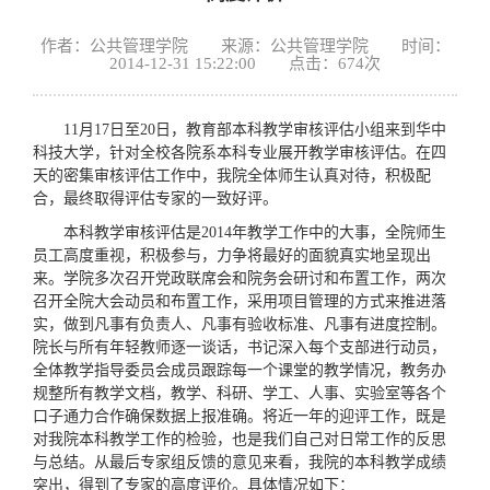
作者：公共管理学院 来源：公共管理学院 时间：
2014-12-31 15:22:00 点击：
674
次
11月17日至20日，教育部本科教学审核评估小组来到华中
科技大学，针对全校各院系本科专业展开教学审核评估。在四
天的密集审核评估工作中，我院全体师生认真对待，积极配
合，最终取得评估专家的一致好评。
本科教学审核评估是2014年教学工作中的大事，全院师生
员工高度重视，积极参与，力争将最好的面貌真实地呈现出
来。学院多次召开党政联席会和院务会研讨和布置工作，两次
召开全院大会动员和布置工作，采用项目管理的方式来推进落
实，做到凡事有负责人、凡事有验收标准、凡事有进度控制。
院长与所有年轻教师逐一谈话，书记深入每个支部进行动员，
全体教学指导委员会成员跟踪每一个课堂的教学情况，教务办
规整所有教学文档，教学、科研、学工、人事、实验室等各个
口子通力合作确保数据上报准确。将近一年的迎评工作，既是
对我院本科教学工作的检验，也是我们自己对日常工作的反思
与总结。从最后专家组反馈的意见来看，我院的本科教学成绩
突出，得到了专家的高度评价。具体情况如下：