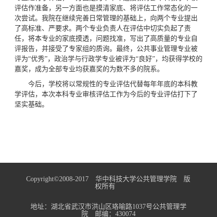
评估作准备，另一方面也是摸清家底、将评估工作常态化的一
次尝试。我院在继续完善日常管理的基础上，向两个专业提出
了高标准、严要求。两个专业负责人在评估中切实负起了责
任，将本专业的家底摸透，问题找准，写出了高质量的专业自
评报告，并接受了专家组的质询。最终，公共事业管理专业被
评为“优秀”，政治学与行政学专业被评为“良好”，均获得学校的
嘉奖，成为全部专业均获嘉奖的为数不多的院系。
今后，学校将以常规性的专业评估代替每年年底的本科教
学评估，本次本科专业审核评估工作为今后的专业评估打下了
坚实基础。
Copyright©2008-2017 华中科技大学公共管理学院 版
权所有
地址：湖北省武汉市洪山区珞喻路1037号公共管理学
院 邮编：430074