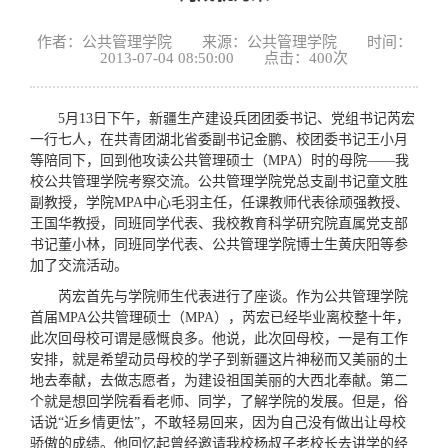
作者：公共管理学院 来源：公共管理学院 时间：
2013-07-04 08:50:00 点击：
400
次
5月13日下午，新疆生产建设兵团团委书记、党组书记芮宏
一行七人，在共青团湖北省委副书记金鹏、校团委书记王小月
等陪同下，回到他攻读公共管理硕士（MPA）时的母院——我
校公共管理学院考察交流。公共管理学院党总支副书记童文胜
副教授，学院MPA中心毛羽主任，任课教师代表徐顽强教授、
王国华教授，同班同学代表、我校教育科学研究院直属党支部
书记董小林，同班同学代表、公共管理学院博士生黄庆阳等参
加了交流活动。
芮宏首先与学院师生代表进行了座谈。作为公共管理学院
首届MPA公共管理硕士（MPA），芮宏已经毕业离校整十年，
此次回母校可谓是感慨良多。他说，此次回母校，一是有工作
安排，就是希望动员母校的学子到新疆这片神秘而又美丽的土
地去奉献，去做志愿者，为建设祖国美丽的大西北奉献。第二
个就是想回学院看看老师、同学，了解学院的发展。但是，俗
话说“近乡情更怯”，不敢轻易回来，因为自己没有做出让母校
骄傲的成绩。他回忆起曾经邀请我校杨叔子老校长去讲学的经