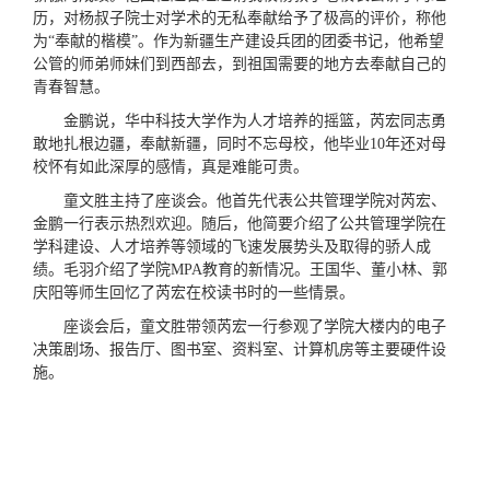
历，对杨叔子院士对学术的无私奉献给予了极高的评价，称他
为“奉献的楷模”。作为新疆生产建设兵团的团委书记，他希望
公管的师弟师妹们到西部去，到祖国需要的地方去奉献自己的
青春智慧。
金鹏说，华中科技大学作为人才培养的摇篮，芮宏同志勇
敢地扎根边疆，奉献新疆，同时不忘母校，他毕业10年还对母
校怀有如此深厚的感情，真是难能可贵。
童文胜主持了座谈会。他首先代表公共管理学院对芮宏、
金鹏一行表示热烈欢迎。随后，他简要介绍了公共管理学院在
学科建设、人才培养等领域的飞速发展势头及取得的骄人成
绩。毛羽介绍了学院MPA教育的新情况。王国华、董小林、郭
庆阳等师生回忆了芮宏在校读书时的一些情景。
座谈会后，童文胜带领芮宏一行参观了学院大楼内的电子
决策剧场、报告厅、图书室、资料室、计算机房等主要硬件设
施。