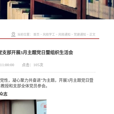
当前位置：
首页
>
风晓学工
>
风晓通知
>
党建通知
> 正文
一党支部开展3月主题党日暨组织生活会
1:00:00 点击：
105
次
强党性，凝心聚力共奋进”为主题，开展3月主题党日暨
冰教授和支部全体党员参会。
众志