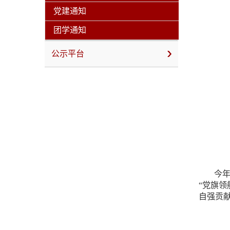
党建通知
团学通知
公示平台
今
“党旗
自强贡