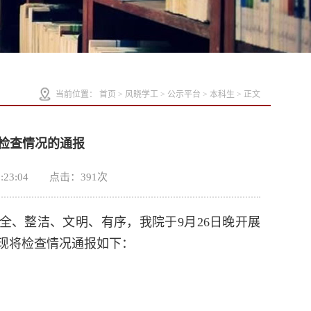
当前位置：
首页
>
风晓学工
>
公示平台
>
本科生
> 正文
检查情况的通报
:23:04 点击：
391
次
全、整洁、文明、有序，我院于9月26日晚开展
现将检查情况通报如下：