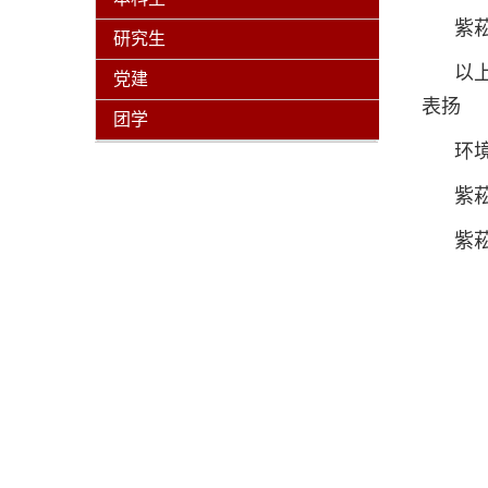
紫菘
研究生
以
党建
表扬
团学
环
紫菘
紫菘