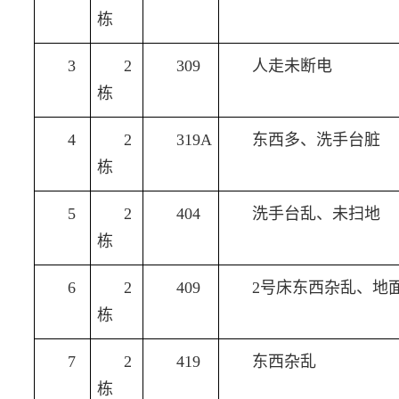
栋
3
2
309
人走未断电
栋
4
2
319A
东西多、洗手台脏
栋
5
2
404
洗手台乱、未扫地
栋
6
2
409
2号床东西杂乱、地
栋
7
2
419
东西杂乱
栋