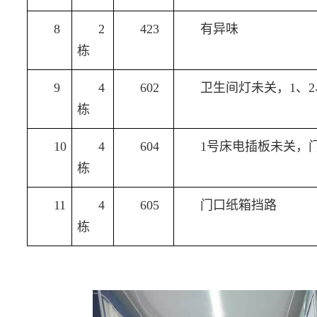
8
2
423
有异味
栋
9
4
602
卫生间灯未关，1、
栋
10
4
604
1号床电插板未关，
栋
11
4
605
门口纸箱挡路
栋