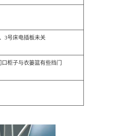
2、3号床电插板未关
门口柜子与衣篓篮有些挡门