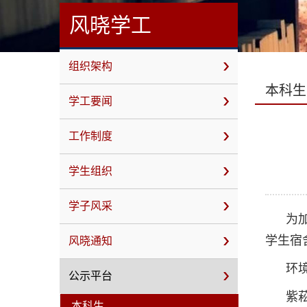
风晓学工
组织架构
本科生
学工要闻
工作制度
学生组织
学子风采
为
学生宿
风晓通知
环
公示平台
紫菘
本科生