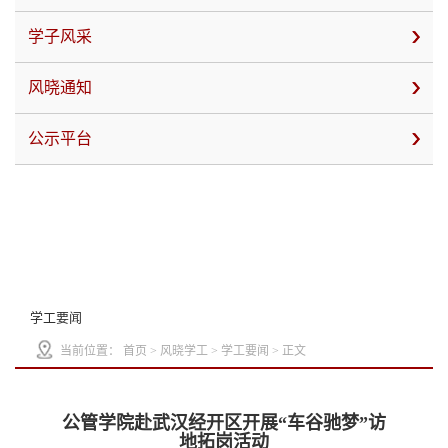
学子风采
风晓通知
公示平台
学工要闻
当前位置：
首页
>
风晓学工
>
学工要闻
> 正文
公管学院赴武汉经开区开展“车谷驰梦”访
地拓岗活动