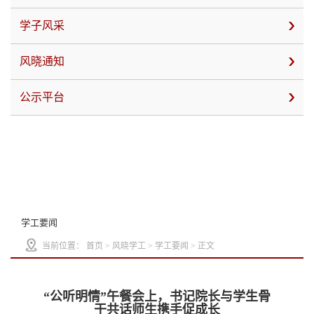
学子风采
风晓通知
公示平台
学工要闻
当前位置：
首页
>
风晓学工
>
学工要闻
> 正文
“公听明情”午餐会上，书记院长与学生骨
干共话师生携手促成长